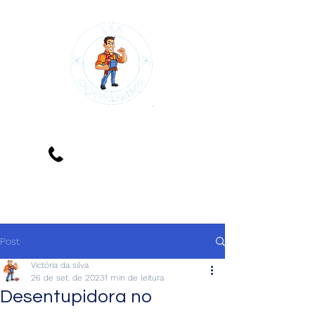
(11) 98035-9522
A melhor empresa de caça
vazamento de SP
Post
Victória da silva
26 de set. de 2023
1 min de leitura
Desentupidora no