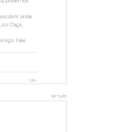
ada, podemos 
escobrir onde 
.s.s Caça 
viço. Fale 
Ver tudo