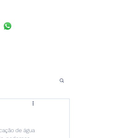
(11) 98035-9522
cação de água 