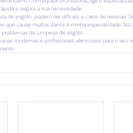
ste bairro. Com equipe profissional, ágil e especializ
rápida e segura a sua necessidade. 
a de esgoto  podem ser difíceis e caros de resolver. D
es que cause muitos danos é minha especialidade. Na L
o problemas de Limpeza de esgoto.
as modernas e profissionais atenciosos para o seu ser
mento.