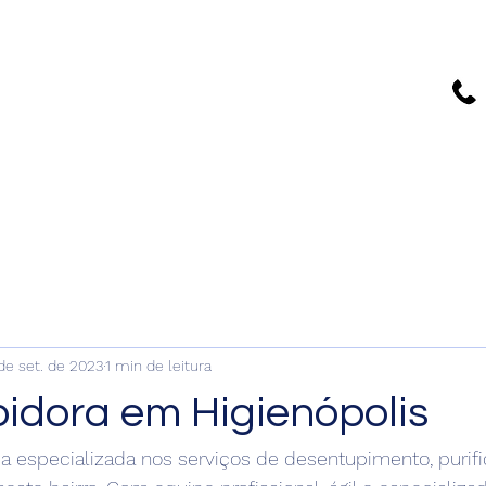
A melhor empresa de caça
vazamento de SP
de set. de 2023
1 min de leitura
idora em Higienópolis
 especializada nos serviços de desentupimento, purifi