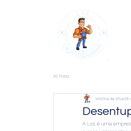
All Posts
Victória da silva
26 
Desentup
A Lss é uma empresa