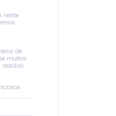
 neste 
odemos 
caros de 
se muitos 
  resolvo 
nciosos 