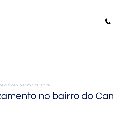
A melhor empresa de caça
vazamento de SP
de out. de 2024
1 min de leitura
amento no bairro do C