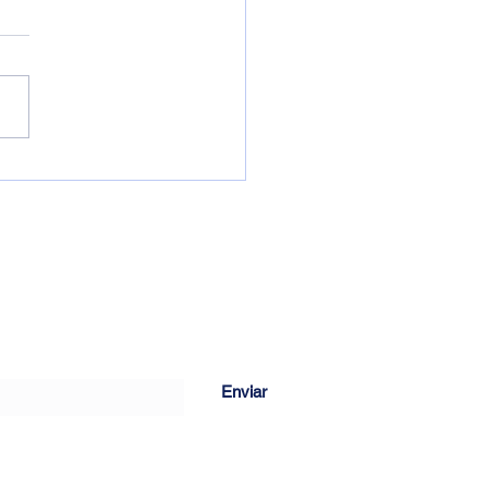
a Senhora das Graças
s é uma empresa
ializada nos serviços de
tupimento, purificação de
 e caça vazamentos neste
o. Com equipe...
rição
Enviar