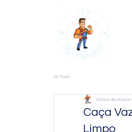
All Posts
Victória da silva
29 
Caça Vaz
Limpo