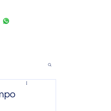
(11) 98035-9522
ampo